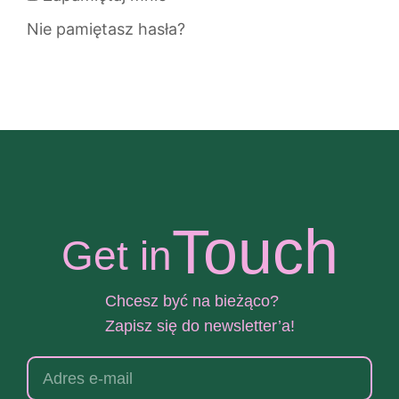
Nie pamiętasz hasła?
Touch
Get in
Chcesz być na bieżąco?
Zapisz się do newsletter’a!