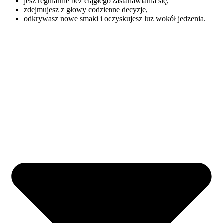
jesz regularnie bez ciągłego zastanawiania się,
zdejmujesz z głowy codzienne decyzje,
odkrywasz nowe smaki i odzyskujesz luz wokół jedzenia.