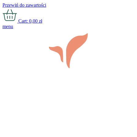
Przewiń do zawartości
Cart:
0,00
zł
menu