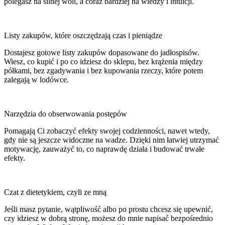
polegasz na silnej woli, a coraz bardziej na wiedzy i intuicji.
Listy zakupów, które oszczędzają czas i pieniądze
Dostajesz gotowe listy zakupów dopasowane do jadłospisów.
Wiesz, co kupić i po co idziesz do sklepu, bez krążenia między
półkami, bez zgadywania i bez kupowania rzeczy, które potem
zalegają w lodówce.
Narzędzia do obserwowania postępów
Pomagają Ci zobaczyć efekty swojej codzienności, nawet wtedy,
gdy nie są jeszcze widoczne na wadze. Dzięki nim łatwiej utrzymać
motywację, zauważyć to, co naprawdę działa i budować trwałe
efekty.
Czat z dietetykiem, czyli ze mną
Jeśli masz pytanie, wątpliwość albo po prostu chcesz się upewnić,
czy idziesz w dobrą stronę, możesz do mnie napisać bezpośrednio