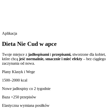
N
AT
ALIA
J
ANIK
Aplikacja
Dieta Nie Cud w apce
Twoje miejsce z
jadłospisami
i
przepisami,
stworzone dla kobiet,
które chcą
jeść normalnie, smacznie i mieć efekty
– bez ciągłego
zaczynania od nowa.
Plany Klasyk i Wege
1500–2000 kcal
Nowe jadłospisy co 2 tygodnie
Baza +250 przepisów
Elastyczna wymiana posiłków