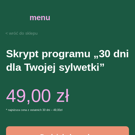
menu
< wróć do sklepu
Skrypt programu „30 dni
dla Twojej sylwetki”
49,00
zł
* najniższa cena z ostatnich 30 dni – 49,00zł